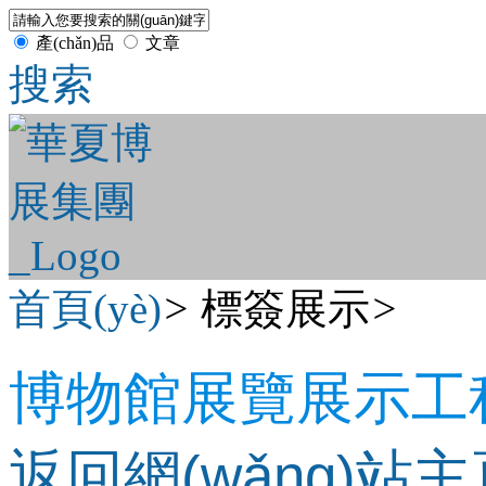
產(chǎn)品
文章
搜索
首頁(yè)
>
標簽展示
>
博物館展覽展示工
返回網(wǎng)站主頁