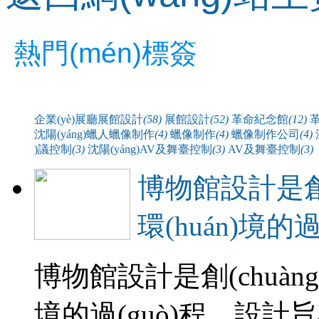
熱門(mén)標簽
企業(yè)展廳展館設計
(58)
展館設計
(52)
革命紀念館
(12)
沈陽(yáng)蠟人蠟像制作
(4)
蠟像制作
(4)
蠟像制作公司
(4)
)議控制
(3)
沈陽(yáng)AV及舞臺控制
(3)
AV及舞臺控制
(3)
博物館設計是創(
環(huán)境的過
博物館設計是創(chuàn
境的過(guò)程。