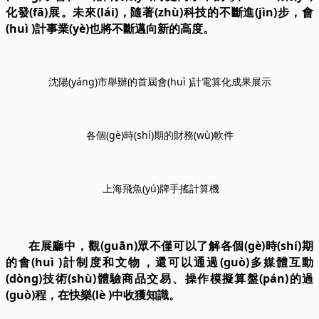
化發(fā)展。
未來(lái)，隨著(zhù)科技的不斷進(jìn)步，會
(huì )計事業(yè)也將不斷邁向新的高度。
沈陽(yáng)市舉辦的首屆會(huì )計電算化成果展示
各個(gè)時(shí)期的財務(wù)軟件
上海飛魚(yú)牌手搖計算機
在展廳中，觀(guān)眾不僅可以了解各個(gè)時(shí)期
的會(huì )計制度和文物，還可以通過(guò)多媒體互動
(dòng)技術(shù)體驗商品交易、操作模擬算盤(pán)的過
(guò)程，在快樂(lè )中收獲知識。