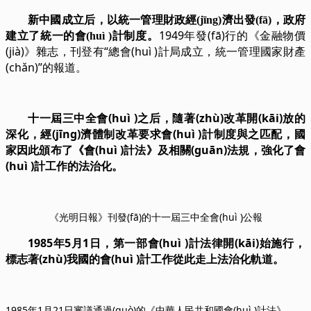
新中國成立后，以統一管理財政經(jīng)濟出發(fā)，政府
1949年發(fā)行的《金融物價
建立了統一的會(huì )計制度。
(jià)》雜志，刊登有“總會(huì )計局成立，統一管理國家財產
(chǎn)”的報道。
十一屆三中全會(huì )之后，隨著(zhù)改革開(kāi)放的
深化，經(jīng)濟體制改革要求會(huì )計制度與之匹配，國
家因此頒布了《會(huì )計法》及相關(guān)法規，強化了會
(huì )計工作的法治化。
《光明日報》刊發(fā)的十一屆三中全會(huì )公報
1985年5月1日，第一部會(huì )計法律開(kāi)始施行，
標志著(zhù)我國的會(huì )計工作從此走上法治化軌道。
1985年1月21日審議通過(guò)的《中華人民共和國會(huì )計法》