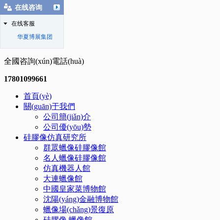
在线咨询
在线客服
华夏博展集团
全國咨詢(xún)電話(huà)
17801099661
首頁(yè)
關(guān)于我們
公司簡(jiǎn)介
公司優(yōu)勢
硅膠像仿真研究所
群眾蠟像硅膠像館
名人蠟像硅膠像館
仿真機器人館
大連蠟像館
中國皇家菜博物館
沈陽(yáng)金融博物館
蠟像場(chǎng)景復原
硅膠像.蠟像館