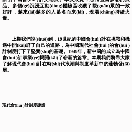
品、多個(gè)沉浸互動(dòng)體驗區收獲了觀(guān)眾的一致
好評，越來(lái)越多的人慕名而來(lái)，現場(chǎng)持續火
爆。
上期我們說(shuō)到，19世紀的中國會(huì )計在挑戰和機
遇中開(kāi)辟了自己的道路，為中國現代社會(huì )的會(huì )
計制度打下了堅實(shí)的基礎。1949年，新中國的成立為中國
會(huì )計事業(yè)揭開(kāi)了嶄新的篇章。本期我們將帶大家
了解現代會(huì )計在時(shí)代浪潮與制度革新中的蓬勃發(fā)
展。
現代會(huì )計制度建設