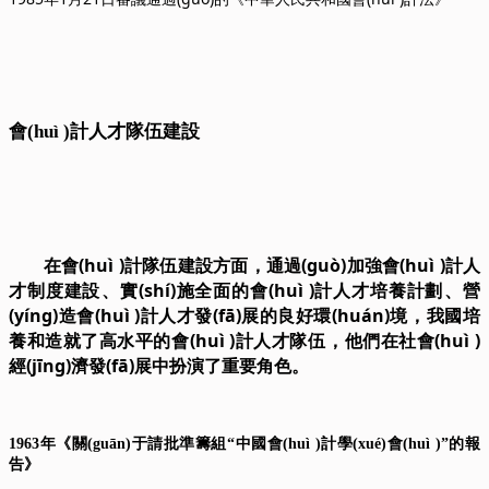
會(huì )計人才隊伍建設
在會(huì )計隊伍建設方面，通過(guò)加強會(huì )計人
才制度建設、實(shí)施全面的會(huì )計人才培養計劃、營
(yíng)造會(huì )計人才發(fā)展的良好環(huán)境，我國培
養和造就了高水平的會(huì )計人才隊伍，他們在社會(huì )
經(jīng)濟發(fā)展中扮演了重要角色。
1963年《關(guān)于請批準籌組“中國會(huì )計學(xué)會(huì )”的報
告》