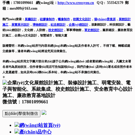
手機：17801099661 網(wǎng)址：
http://www.crossyou.cn
Q Q : 553542179 郵
箱：mex009@163.com
熱門(mén)搜索：
展廳設計
，
硅膠像制作
，
蠟像制作
，
校園文化設計
，
場(chǎng)景復原
，
展館設計
施工
，
展覽展示設計
，
博物館設計
，
紀念館設計
，
企業(yè)館設計
，
規劃館設計，科技館設計，藝
術(shù)館設計，文化館，人防館，
校史館設計
，
軍事博物館，
軍史館設計
，
黨群建設，廉政教育設
計施工，
企業(yè)文化設計，智慧城市，智能大廈
版權聲明：本網(wǎng)站所刊內容未經(jīng)本網(wǎng)站及作者本人許可， 不得下載、轉載或建
立鏡像等，違者本網(wǎng)站將追究其法律責任。
本網(wǎng)站所用文字圖片部分來(lái)源于公共網(wǎng)絡(luò )或者素材網(wǎng)站，凡圖文未署
名者均為原始狀況，但作者發(fā)現后可告知認領(lǐng)，我們仍會(huì )及時(shí)署名或依照作者本
人意愿處理，如未及時(shí)聯(lián)系本站，本網(wǎng)站不承擔任何責任。
+
微信號：
17801099661
點(diǎn)擊復制微信
網(wǎng)站首頁(yè)
產(chǎn)品中心