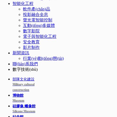
智能化工程
軟件產(chǎn)品
投影融合全息
聲光電智能控制
互動(dòng)多媒體
數字影院
電子與智能化工程
安全教育
影片制作
新聞資訊
行業(yè)動(dòng)態(tài)
聯(lián)系我們
數字技術(shù)
部隊文化建設
Military cultural
construction
博物館
Museum
硅膠像.蠟像館
Silicone Museum
紀念館