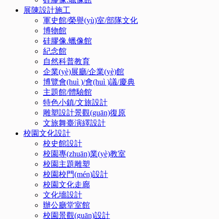
展陳設計施工
軍史館/榮譽(yù)室/部隊文化
博物館
硅膠像.蠟像館
紀念館
自然科普教育
企業(yè)展廳/企業(yè)館
博覽會(huì )/會(huì )議/慶典
主題館/體驗館
特色小鎮/文旅設計
雕塑設計景觀(guān)復原
文旅舞臺演繹設計
校園文化設計
校史館設計
校園專(zhuān)業(yè)教室
校園主題雕塑
校園校門(mén)設計
校園文化走廊
文化墻設計
辦公廳堂室館
校園景觀(guān)設計