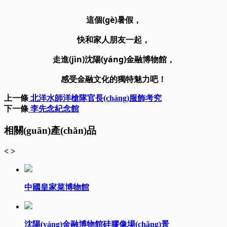
這個(gè)暑假，
快和家人朋友一起，
走進(jìn)沈陽(yáng)金融博物館，
感受金融文化的獨特魅力吧！
上一條
北洋水師洋槍隊官長(cháng)服飾考究
下一條
李先念紀念館
相關(guān)產(chǎn)品
<
>
中國皇家菜博物館
沈陽(yáng)金融博物館硅膠像場(chǎng)景