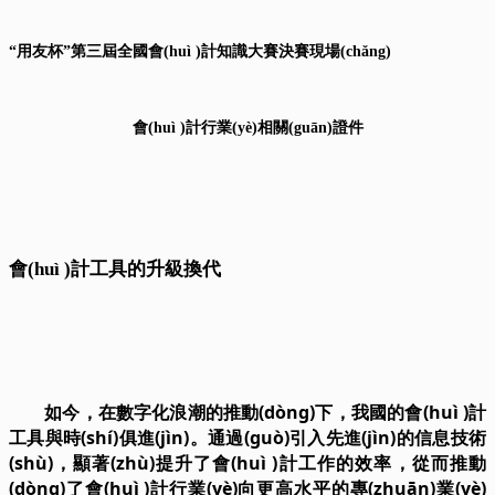
“用友杯”第三屆全國會(huì )計知識大賽決賽現場(chǎng)
會(huì )計行業(yè)相關(guān)證件
會(huì )計工具的升級換代
如今，在數字化浪潮的推動(dòng)下，我國的會(huì )計
工具與時(shí)俱進(jìn)。通過(guò)引入先進(jìn)的信息技術
(shù)，顯著(zhù)提升了
會(huì )計工作
的效率，從而推動
(dòng)了會(huì )計行業(yè)向更高水平的專(zhuān)業(yè)