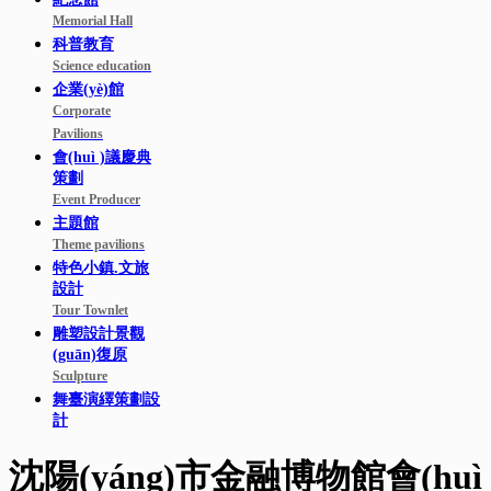
Memorial Hall
科普教育
Science education
企業(yè)館
Corporate
Pavilions
會(huì )議慶典
策劃
Event Producer
主題館
Theme pavilions
特色小鎮.文旅
設計
Tour Townlet
雕塑設計景觀
(guān)復原
Sculpture
舞臺演繹策劃設
計
沈陽(yáng)市金融博物館會(huì