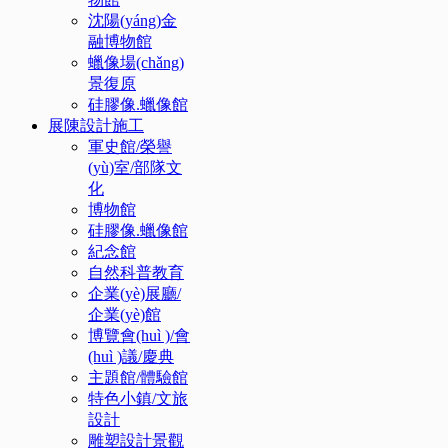
沈陽(yáng)金
融博物館
蠟像場(chǎng)
景復原
硅膠像.蠟像館
展陳設計施工
軍史館/榮譽
(yù)室/部隊文
化
博物館
硅膠像.蠟像館
紀念館
自然科普教育
企業(yè)展廳/
企業(yè)館
博覽會(huì )/會
(huì )議/慶典
主題館/體驗館
特色小鎮/文旅
設計
雕塑設計景觀