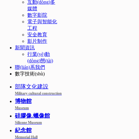
互動(dòng)多
媒體
數字影院
電子與智能化
工程
安全教育
影片制作
新聞資訊
行業(yè)動
(dòng)態(tài)
聯(lián)系我們
數字技術(shù)
部隊文化建設
Military cultural construction
博物館
Museum
硅膠像.蠟像館
Silicone Museum
紀念館
Memorial Hall