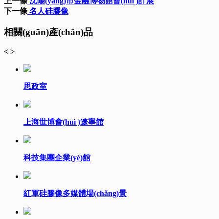
上一條
沈陽(yáng)市金融博物館會(huì )計展
下一條
名人硅膠像
相關(guān)產(chǎn)品
<
>
思政室
上海世博會(huì )遼寧館
科技集團企業(yè)館
紅軍硅膠像多媒體場(chǎng)景