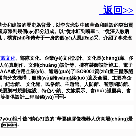
返回>>
(lái)中國革命和建設的歷史為背景，以李先念對中國革命和建設的突出貢
幾個(gè)部分組成。以“從木匠到將軍”、“從深入敵后
，樸實(shí)和傳奇于一身的個(gè)人風(fēng)采。介紹了李先念
校園文化
、部隊文化、企業(yè)文化設計、文化長(cháng)廊、多
、機器人仿真制作、文創(chuàng )設計等。擁有裝飾設計施工、電子
項、是AAA級信用企業(yè)、通過(guò)了ISO9001質(zhì)量三體系認
國內分支機構，服務(wù)網(wǎng)絡(luò )遍及全國。主要為企
、紀念館、 文化館、民俗館、主題館、人防館、智慧國防館、
美麗鄉村規劃建設、特色小鎮、文旅展示、會(huì )議慶典、會
智慧景區博覽園等提供設計工程服務(wù)。
司
?yōu)椴┪镳^精心打造的“華夏硅膠像機器人仿真場(chǎng)景
n)。