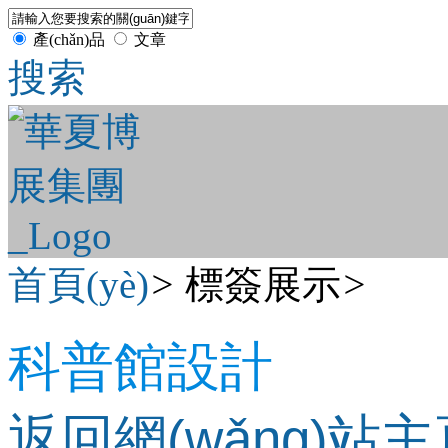
產(chǎn)品
文章
搜索
首頁(yè)
>
標簽展示
>
科普館設計
返回網(wǎng)站主頁