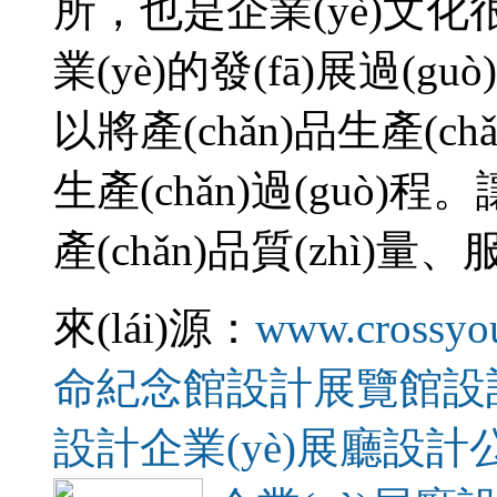
所，也是企業(yè)
業(yè)的發(fā)展過(
以將產(chǎn)品生產(ch
生產(chǎn)過(guò)程
產(chǎn)品質(zhì)量、
來(lái)源：
www.crossyo
命紀念館設計
展覽館設
設計
企業(yè)展廳設計