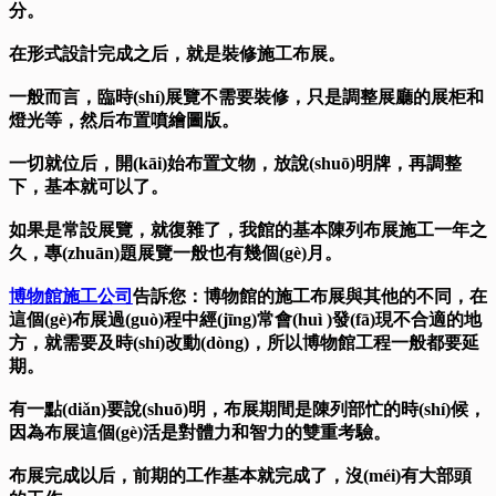
分。
在形式設計完成之后，就是裝修施工布展。
一般而言，臨時(shí)展覽不需要裝修，只是調整展廳的展柜和
燈光等，然后布置噴繪圖版。
一切就位后，開(kāi)始布置文物，放說(shuō)明牌，再調整
下，基本就可以了。
如果是常設展覽，就復雜了，我館的基本陳列布展施工一年之
久，專(zhuān)題展覽一般也有幾個(gè)月。
博物館施工公司
告訴您：博物館的施工布展與其他的不同，在
這個(gè)布展過(guò)程中經(jīng)常會(huì )發(fā)現不合適的地
方，就需要及時(shí)改動(dòng)，所以博物館工程一般都要延
期。
有一點(diǎn)要說(shuō)明，布展期間是陳列部忙的時(shí)候，
因為布展這個(gè)活是對體力和智力的雙重考驗。
布展完成以后，前期的工作基本就完成了，沒(méi)有大部頭