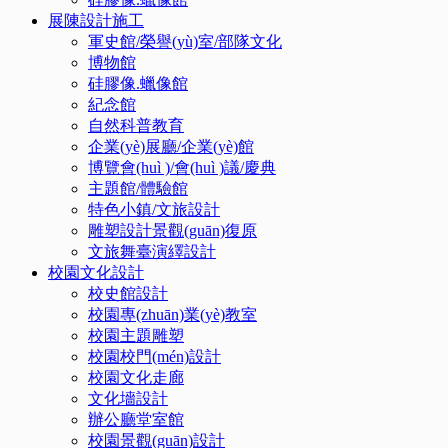
展陳設計施工
軍史館/榮譽(yù)室/部隊文化
博物館
硅膠像.蠟像館
紀念館
自然科普教育
企業(yè)展廳/企業(yè)館
博覽會(huì )/會(huì )議/慶典
主題館/體驗館
特色小鎮/文旅設計
雕塑設計景觀(guān)復原
文旅舞臺演繹設計
校園文化設計
校史館設計
校園專(zhuān)業(yè)教室
校園主題雕塑
校園校門(mén)設計
校園文化走廊
文化墻設計
辦公廳堂室館
校園景觀(guān)設計