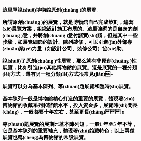
這里單說(shuō)博物館原創(chuàng )的展覽。
所謂原創(chuàng )的展覽，就是博物館自己完成策劃，編寫
(xiě)展覽方案，組織設計施工布展的。這里強調的是自身的創
(chuàng )意，并將創(chuàng )意付諸實(shí)踐，但是其中一些
步驟，如展覽細節的設計、陳列裝修，可以引進(jìn)外部專
(zhuān)業(yè)力量（如設計公司、裝修公司）協(xié)助。
說(shuō)了原創(chuàng )性展覽，那么就有非原創(chuàng )性
展覽，比如引進(jìn)其他博物館的展覽。這是展覽的一種分類
(lèi)方式，還有另一種分類(lèi)方式很常見(jiàn)。
展覽可以分為基本陳列、專(zhuān)題展覽和臨時(shí)展覽。
基本陳列一般是博物館精心打造的重要的展覽，體現著(zhù)
博物館的收藏系列和辦館水平，投入資金多，展覽時(shí)間長
(cháng)，一般都要十年左右，甚至更長(cháng)；
專(zhuān)題展覽的展期比基本陳列短，一般1 年至5 年不等，
它是基本陳列的重要補充，體現著(zhù)館藏特色；以上兩種
展覽也稱(chēng)為博物館的常設展覽。