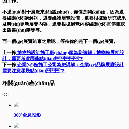
的工作。
不過(guò)對于展覽來(lái)說(shuō)，僅僅是開(kāi)始，因為還
要編寫(xiě)講解詞，還要維護展覽設備，還要根據新研究成果
及時(shí)更新展覽內容，還要根據展覽內容編寫(xiě)宣傳冊或
出版書(shū)籍等等。
而一個(gè)展覽結束之后呢，等待你的是下一個(gè)展覽。
上一條
博物館設計施工廠(chǎng)家為您講解：博物館展柜設
計，需要考慮哪些點(diǎn)？
下一條
企業(yè)館施工公司為您講解：企業(yè)品牌展廳設計
需要注意哪幾點(diǎn)？
相關(guān)產(chǎn)品
<
>
360°全息投影