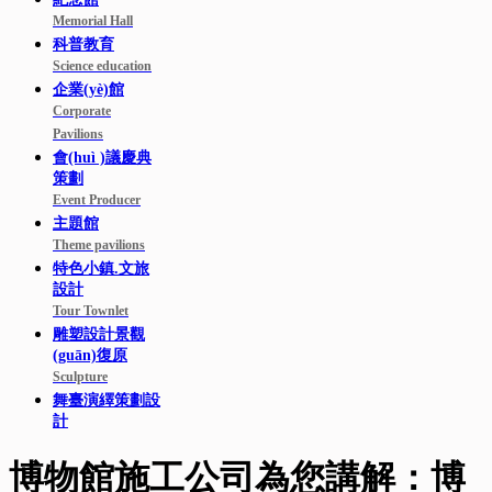
Memorial Hall
科普教育
Science education
企業(yè)館
Corporate
Pavilions
會(huì )議慶典
策劃
Event Producer
主題館
Theme pavilions
特色小鎮.文旅
設計
Tour Townlet
雕塑設計景觀
(guān)復原
Sculpture
舞臺演繹策劃設
計
博物館施工公司為您講解：博