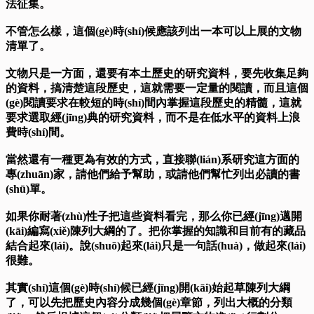
法征集。
不管怎么樣，這個(gè)時(shí)候應該列出一本可以上展的文物
清單了。
文物只是一方面，還要有本土歷史的研究資料，要先收集足夠
的資料，搞清楚這段歷史，這就需要一定量的閱讀，而且這個
(gè)閱讀要求在較短的時(shí)間內掌握這段歷史的精髓，這就
要求選取經(jīng)典的研究資料，而不是在低水平的資料上浪
費時(shí)間。
當然還有一種更為有效的方式，直接聯(lián)系研究這方面的
專(zhuān)家，請他們給予幫助，或請他們幫忙列出必讀的書
(shū)單。
如果你耐著(zhù)性子把這些資料看完，那么你已經(jīng)邁開
(kāi)編寫(xiě)陳列大綱的了。把你掌握的知識和目前有的藏品
結合起來(lái)。說(shuō)起來(lái)只是一句話(huà)，做起來(lái)
很難。
其實(shí)這個(gè)時(shí)候已經(jīng)開(kāi)始起草陳列大綱
了，可以先把歷史內容分成幾個(gè)章節，列出大概的分類