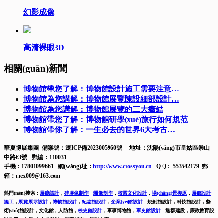
幻影成像
高清裸眼3D
相關(guān)新聞
博物館帶您了解：博物館設計施工需要注意…
博物館為您講解：博物館展覽陳設細部設計…
博物館為您講解：博物館展覽的三大癥結
博物館帶您了解：博物館研學(xué)旅行如何規范
博物館帶你了解：一生必去的世界6大考古…
華夏博展集團 備案號：
遼ICP備2023005960號
地址：沈陽(yáng)市皇姑區崇山
中路63號 郵編：110031
手機：17801099661 網(wǎng)址：
http://www.crossyou.cn
Q Q : 553542179 郵
箱：mex009@163.com
熱門(mén)搜索：
展廳設計
，
硅膠像制作
，
蠟像制作
，
校園文化設計
，
場(chǎng)景復原
，
展館設計
施工
，
展覽展示設計
，
博物館設計
，
紀念館設計
，
企業(yè)館設計
，
規劃館設計，科技館設計，藝
術(shù)館設計，文化館，人防館，
校史館設計
，
軍事博物館，
軍史館設計
，
黨群建設，廉政教育設