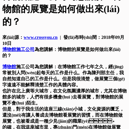
物館的展覽是如何做出來(lái)
的？
來(lái)源：
www.crossyou.cn
| 發(fā)布時(shí)間：2018年09月
10日
博物館施工公司
為您講解：博物館的展覽是如何做出來(lái)
的？
博物館
施工公司為您講解：在博物館工作七年之久，經(jīng)
常被別人問(wèn)起每天的工作是什么。作為陳列部主任，我
自然知道自己的工作是什么。但是我很清楚，做展覽三個(gè)
字遠遠不能解釋清楚工作的具體內容。
也許在北上廣等大城市，在文化氛圍濃厚的城市，尤其在博物
館多的城市，人們有很多機會(huì )去看展覽，對博物館的展
覽不會(huì )陌生。
但是，對于我生活的這座三線(xiàn)小城，文化資源的匱乏，
還沒(méi)有讓人養成去博物館看展覽的習慣，而在博物館做
展覽，也被看成是一種少見(jiàn)的職業(yè)。
的確，在我這座城市里，專(zhuān)門(mén)在博物館做展覽