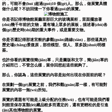
的，可能不會(huì )超過(guò)10 個(gè)人。那么，做展覽具體
做什么呢？不妨回憶一下你看過(guò)的展覽。
你是否記得博物館展廳里那巨大的玻璃展柜，里面擺放著
(zhù)幾千年前的文物，還有墻上眾多的展板，描述著(zhù)各
個(gè)歷史時(shí)期的重大事件，或是重要文物。
你是否還記得那迷宮般的參觀(guān)路線(xiàn)，那些逼真的
歷史場(chǎng)景復原，那些模型、假人、眾多說(shuō)明標
簽。
也許你看的展覽很簡(jiǎn)單，只是圖版和文字，簡(jiǎn)單的
介紹而已，不管怎么樣，當你回想起這些就夠了。
那么，你認為，這些展覽的內容是如何出現在你面前的呢？
在策劃一個(gè)展覽之前，我們和觀(guān)眾一樣，有可能對
展覽的內容一無(wú)所知。
展覽的選題有可能是上級分配的任務(wù)，也有可能是我們看
到館里保存某類(lèi)藏品較多而選定的，還有更輕松的是引進
(jìn)其他博物館的展覽。