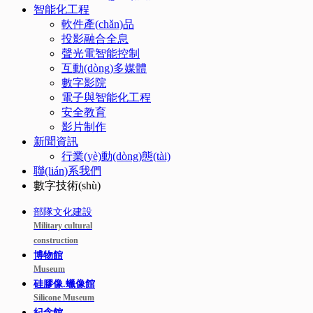
智能化工程
軟件產(chǎn)品
投影融合全息
聲光電智能控制
互動(dòng)多媒體
數字影院
電子與智能化工程
安全教育
影片制作
新聞資訊
行業(yè)動(dòng)態(tài)
聯(lián)系我們
數字技術(shù)
部隊文化建設
Military cultural
construction
博物館
Museum
硅膠像.蠟像館
Silicone Museum
紀念館