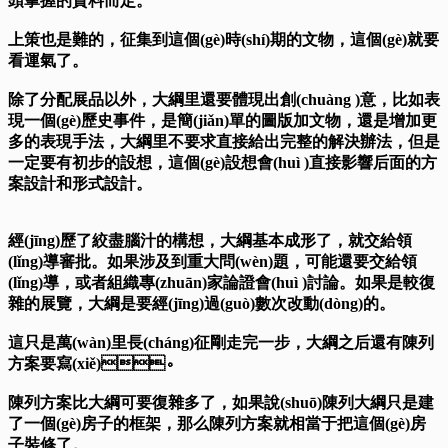
頭掌握的資料而定。
上策也是難的，征集到這個(gè)時(shí)期的文物，這個(gè)就要
看運氣了。
除了分配展品以外，大綱里還要體現出創(chuàng )意，比如表
現一個(gè)歷史事件，是簡(jiǎn)單的圖版加文物，還是增加更
多的表現手法，大綱里不要求直接給出完整的解決辦法，但是
一定要有初步的設想，這個(gè)設想會(huì )直接影響后面的方
案設計和形式設計。
經(jīng)歷了絞盡腦汁的構想，大綱基本成形了，就交給領
(lǐng)導審批。如果涉及到重大問(wèn)題，可能還要交給領
(lǐng)導，或者組織專(zhuān)家論證會(huì )討論。如果是較復
雜的展覽，大綱是要經(jīng)過(guò)數次改動(dòng)的。
這只是萬(wàn)里長(cháng)征剛走完一步，大綱之后還有陳列
方案要寫(xiě)。
陳列方案比大綱可要復雜多了，如果說(shuō)陳列大綱只是建
了一個(gè)房子的框架，那么陳列方案就相當于把這個(gè)房
子裝修了。