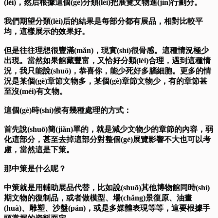
(lèi)，然后根據這個(gè)分類(lèi)把展覽文物進(jìn)行劃分。
我們期望分類(lèi)后的結果是每部分都有展品，相對比較平
均，這樣展示的效果好。
但是往往理想很豐滿(mǎn)，現實(shí)很骨感。這種情況極少
出現。當然如果館藏豐富，又恰好分類(lèi)合理，遇到這種情
況，我只能說(shuō)，恭喜你，能少死好多腦細胞。更多的情
況是某個(gè)章節文物多，某個(gè)章節文物少，有的章節甚
至沒(méi)有文物。
這個(gè)時(shí)候有幾種處理的方式：
首先說(shuō)簡(jiǎn)單的，就是減少文物少的章節的內容，弱
化這部分，甚至去掉這部分對整個(gè)展覽影響不大也可以考
慮，當然這是下策。
那中策是什么呢？
中策就是用輔助展品代替，比如說(shuō)其他博物館同時(shí)
期文物的復制品，或者做模型、場(chǎng)景復原、油畫
(huà)、雕塑、沙盤(pán)，或是多媒體表現等等，這要根據手