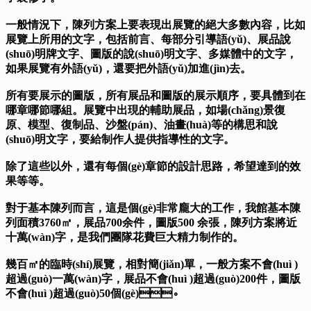
一般情況下，陳列方案上要表現出展覽的絕大多數內容，比如
展覽上所用的文字，包括前言、每部分引導語(yǔ)、展品說
(shuō)明牌文字、圖版的說(shuō)明文字、多媒體中的文字，
如果展覽有外語(yǔ)，還要把外語(yǔ)加進(jìn)去。
所有要展示的圖版，所有展品和圖版的展示順序，要具體到在
哪章哪節哪組。展覽中出現的輔助展品，如場(chǎng)景復
原、模型、復制品、沙盤(pán)、油畫(huà)等的構思和說
(shuō)明文字，要給制作人提供指導性的文字。
除了這些以外，還有每個(gè)章節的設計思路，希望達到的效
果等等。
對于基本陳列而言，這是個(gè)非常龐大的工作，我館基本陳
列面積3760㎡，展品700余件，圖版500 余張，陳列方案將近
十萬(wàn)字，是我們團隊花費巨大精力制作的。
幾百㎡的臨時(shí)展覽，相對簡(jiǎn)單，一般方案不會(huì )
超過(guò)一萬(wàn)字，展品不會(huì )超過(guò)200件，圖版
不會(huì )超過(guò)50個(gè)。