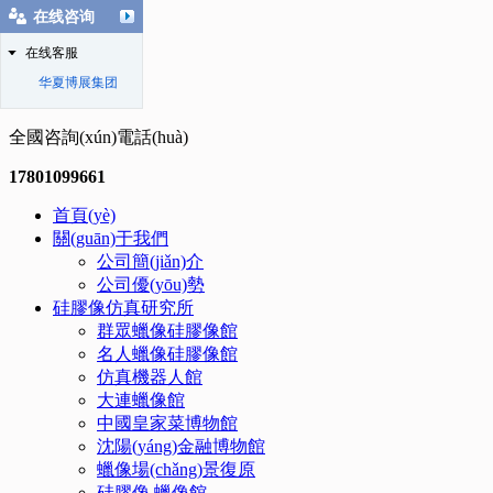
在线咨询
在线客服
华夏博展集团
全國咨詢(xún)電話(huà)
17801099661
首頁(yè)
關(guān)于我們
公司簡(jiǎn)介
公司優(yōu)勢
硅膠像仿真研究所
群眾蠟像硅膠像館
名人蠟像硅膠像館
仿真機器人館
大連蠟像館
中國皇家菜博物館
沈陽(yáng)金融博物館
蠟像場(chǎng)景復原
硅膠像.蠟像館