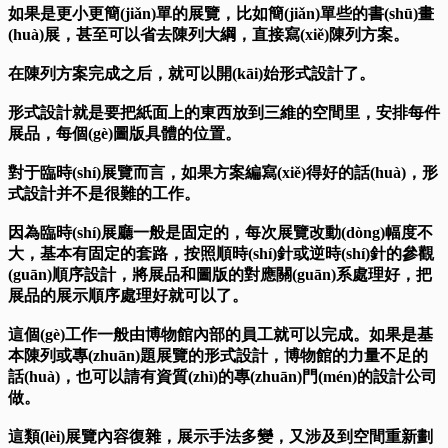
如果是更小更簡(jiǎn)單的展覽，比如簡(jiǎn)單些的書(shū)畫
(huà)展，甚至可以省去陳列大綱，直接寫(xiě)陳列方案。
在陳列方案完成之后，就可以開(kāi)始形式設計了。
形式設計就是要把紙面上的東西放到三維的空間里，安排每件
展品，每個(gè)圖版具體的位置。
對于臨時(shí)展覽而言，如果方案編寫(xiě)得好的話(huà)，形
式設計并不是很難的工作。
因為臨時(shí)展廳一般是固定的，每次展覽改動(dòng)幅度不
大，基本有固定的套路，按照順時(shí)針或逆時(shí)針的參觀
(guān)順序設計，將展品和圖版的對應關(guān)系處理好，把
展品的展示順序處理好就可以了。
這個(gè)工作一般由博物館內部的員工就可以完成。如果是基
本陳列或專(zhuān)題展覽的形式設計，博物館的力量不足的
話(huà)，也可以請有資質(zhì)的專(zhuān)門(mén)的設計公司
做。
這類(lèi)展覽內容復雜，展示手法多變，又涉及到空間重新劃