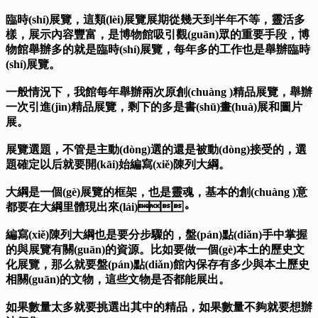
臨時(shí)展覽，這類(lèi)展覽展期從幾天到半年不等，靈活多
樣，展示內容豐富，是博物館吸引觀(guān)眾的重要手段，博
物館舉辦多的就是臨時(shí)展覽，每年多的工作也是舉辦臨時
(shí)展覽。
一般情況下，我館每年舉辦兩次原創(chuàng )精品展覽，舉辦
一次引進(jìn)精品展覽，剩下的多是書(shū)畫(huà)展和圖片
展。
展覽選題，不管是主動(dòng)選的還是被動(dòng)接受的，選
題確定以后就要開(kāi)始編寫(xiě)陳列大綱。
大綱是一個(gè)展覽的框架，也是靈魂，基本的創(chuàng )意
都要在大綱里體現出來(lái)。
編寫(xiě)陳列大綱也是要分步驟的，盤(pán)點(diǎn)手中掌握
的與展覽有關(guān)的資源。比如要做一個(gè)本土的歷史文
化展覽，那么就要盤(pán)點(diǎn)館內保存有多少與本土歷史
相關(guān)的文物，這些文物是否都能展出。
如果數量太多就要挑選出其中的精品，如果數量不夠就要想辦