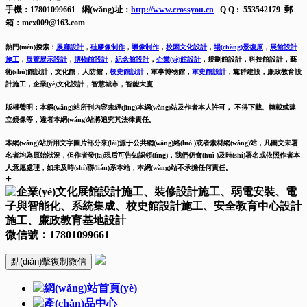
手機：17801099661 網(wǎng)址：
http://www.crossyou.cn
Q Q : 553542179 郵
箱：mex009@163.com
熱門(mén)搜索：
展廳設計
，
硅膠像制作
，
蠟像制作
，
校園文化設計
，
場(chǎng)景復原
，
展館設計
施工
，
展覽展示設計
，
博物館設計
，
紀念館設計
，
企業(yè)館設計
，
規劃館設計，科技館設計，藝
術(shù)館設計，文化館，人防館，
校史館設計
，
軍事博物館，
軍史館設計
，
黨群建設，廉政教育設
計施工，
企業(yè)文化設計，智慧城市，智能大廈
版權聲明：本網(wǎng)站所刊內容未經(jīng)本網(wǎng)站及作者本人許可， 不得下載、轉載或建
立鏡像等，違者本網(wǎng)站將追究其法律責任。
本網(wǎng)站所用文字圖片部分來(lái)源于公共網(wǎng)絡(luò )或者素材網(wǎng)站，凡圖文未署
名者均為原始狀況，但作者發(fā)現后可告知認領(lǐng)，我們仍會(huì )及時(shí)署名或依照作者本
人意愿處理，如未及時(shí)聯(lián)系本站，本網(wǎng)站不承擔任何責任。
+
微信號：
17801099661
點(diǎn)擊復制微信
網(wǎng)站首頁(yè)
產(chǎn)品中心