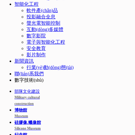
智能化工程
軟件產(chǎn)品
投影融合全息
聲光電智能控制
互動(dòng)多媒體
數字影院
電子與智能化工程
安全教育
影片制作
新聞資訊
行業(yè)動(dòng)態(tài)
聯(lián)系我們
數字技術(shù)
部隊文化建設
Military cultural
construction
博物館
Museum
硅膠像.蠟像館
Silicone Museum
紀念館