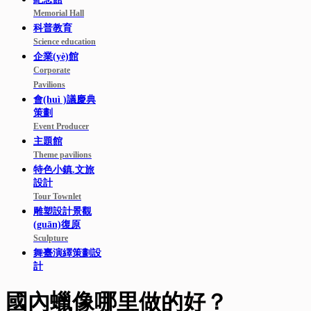
Memorial Hall
科普教育
Science education
企業(yè)館
Corporate
Pavilions
會(huì )議慶典
策劃
Event Producer
主題館
Theme pavilions
特色小鎮.文旅
設計
Tour Townlet
雕塑設計景觀
(guān)復原
Sculpture
舞臺演繹策劃設
計
國內蠟像哪里做的好？