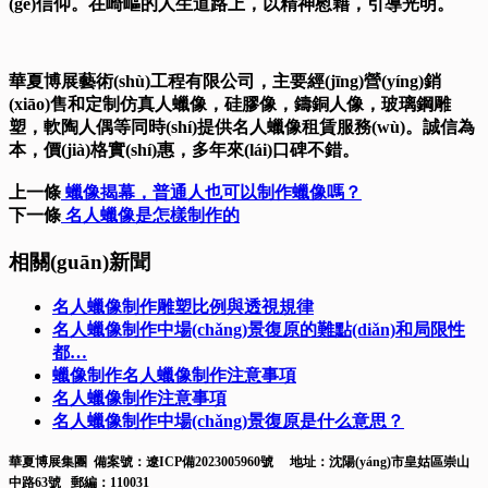
(gè)信仰。在崎嶇的人生道路上，以精神慰藉，引導光明。
華夏博展藝術(shù)工程有限公司，主要經(jīng)營(yíng)銷
(xiāo)售和定制仿真人蠟像，硅膠像，鑄銅人像，玻璃鋼雕
塑，軟陶人偶等同時(shí)提供名人蠟像租賃服務(wù)。誠信為
本，價(jià)格實(shí)惠，多年來(lái)口碑不錯。
上一條
蠟像揭幕，普通人也可以制作蠟像嗎？
下一條
名人蠟像是怎樣制作的
相關(guān)新聞
名人蠟像制作雕塑比例與透視規律
名人蠟像制作中場(chǎng)景復原的難點(diǎn)和局限性
都…
蠟像制作名人蠟像制作注意事項
名人蠟像制作注意事項
名人蠟像制作中場(chǎng)景復原是什么意思？
華夏博展集團 備案號：
遼ICP備2023005960號
地址：沈陽(yáng)市皇姑區崇山
中路63號 郵編：110031