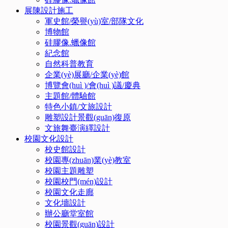
展陳設計施工
軍史館/榮譽(yù)室/部隊文化
博物館
硅膠像.蠟像館
紀念館
自然科普教育
企業(yè)展廳/企業(yè)館
博覽會(huì )/會(huì )議/慶典
主題館/體驗館
特色小鎮/文旅設計
雕塑設計景觀(guān)復原
文旅舞臺演繹設計
校園文化設計
校史館設計
校園專(zhuān)業(yè)教室
校園主題雕塑
校園校門(mén)設計
校園文化走廊
文化墻設計
辦公廳堂室館
校園景觀(guān)設計