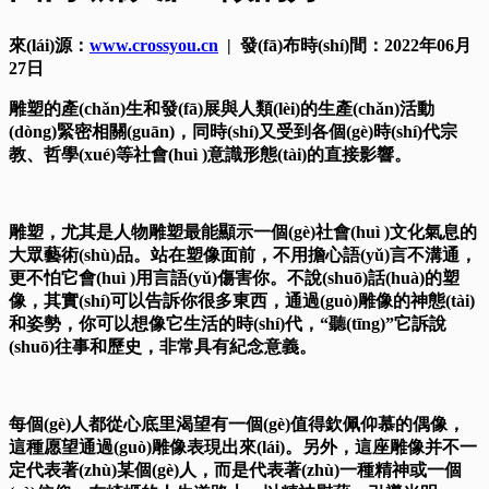
來(lái)源：
www.crossyou.cn
| 發(fā)布時(shí)間：2022年06月
27日
雕塑的產(chǎn)生和發(fā)展與人類(lèi)的生產(chǎn)活動
(dòng)緊密相關(guān)，同時(shí)又受到各個(gè)時(shí)代宗
教、哲學(xué)等社會(huì )意識形態(tài)的直接影響。
雕塑，尤其是人物雕塑最能顯示一個(gè)社會(huì )文化氣息的
大眾藝術(shù)品。站在塑像面前，不用擔心語(yǔ)言不溝通，
更不怕它會(huì )用言語(yǔ)傷害你。不說(shuō)話(huà)的塑
像，其實(shí)可以告訴你很多東西，通過(guò)雕像的神態(tài)
和姿勢，你可以想像它生活的時(shí)代，“聽(tīng)”它訴說
(shuō)往事和歷史，非常具有紀念意義。
每個(gè)人都從心底里渴望有一個(gè)值得欽佩仰慕的偶像，
這種愿望通過(guò)雕像表現出來(lái)。另外，這座雕像并不一
定代表著(zhù)某個(gè)人，而是代表著(zhù)一種精神或一個