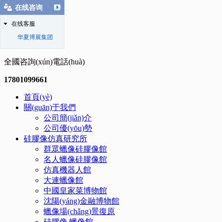
在线咨询
在线客服
华夏博展集团
全國咨詢(xún)電話(huà)
17801099661
首頁(yè)
關(guān)于我們
公司簡(jiǎn)介
公司優(yōu)勢
硅膠像仿真研究所
群眾蠟像硅膠像館
名人蠟像硅膠像館
仿真機器人館
大連蠟像館
中國皇家菜博物館
沈陽(yáng)金融博物館
蠟像場(chǎng)景復原
硅膠像.蠟像館