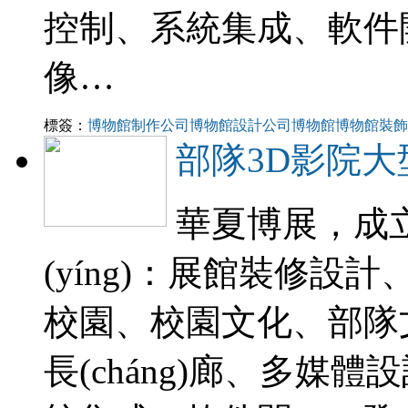
控制、系統集成、軟件開(
像…
標簽：
博物館制作公司
博物館設計公司
博物館
博物館裝飾
部隊3D影院
華夏博展，成立于
(yíng)：展館裝修設計
校園、校園文化、部隊文
長(cháng)廊、多媒體