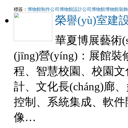
標簽：
博物館制作公司
博物館設計公司
博物館
博物館裝飾
榮譽(yù)室建
華夏博展藝術(s
(jīng)營(yíng)：展
程、智慧校園、校園文
計、文化長(cháng)廊
控制、系統集成、軟件開(
像…