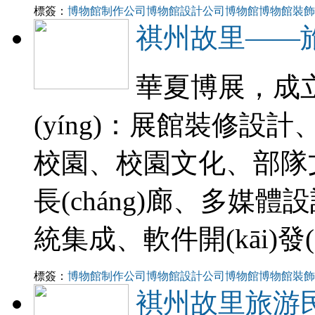
標簽：
博物館制作公司
博物館設計公司
博物館
博物館裝飾
祺州故里——
華夏博展，成
(yíng)：展館裝修設計
校園、校園文化、部
長(cháng)廊、多媒體
統集成、軟件開(kāi)發
標簽：
博物館制作公司
博物館設計公司
博物館
博物館裝飾
褀州故里旅游