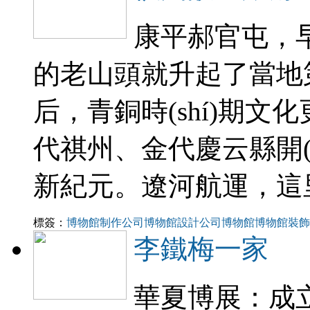
康平郝官屯
的老山頭就升起了當地第一
后，青銅時(shí)期文
代祺州、金代慶云縣
新紀元。遼河航運
標簽：
博物館制作公司
博物館設計公司
博物館
博物館裝飾
李鐵梅一家
華夏博展：成立于