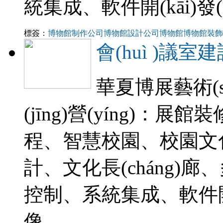
統集成、軟件開(kāi)
標簽：
博物館制作公司
博物館設計公司
博物館
博物館裝飾
會(huì )議室
華夏博展藝術(s
(jīng)營(yíng)：展
程、智慧校園、校
計、文化長(cháng
控制、系統集成、軟件開(kā
像…