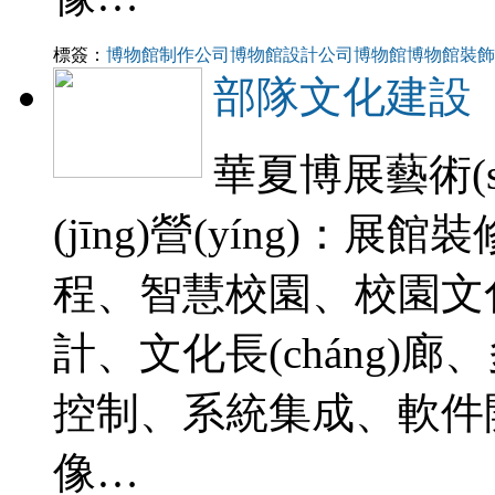
標簽：
博物館制作公司
博物館設計公司
博物館
博物館裝飾
部隊文化建設
華夏博展藝術(s
(jīng)營(yíng)：展館
程、智慧校園、校園文化
計、文化長(cháng)廊
控制、系統集成、軟件開
像…