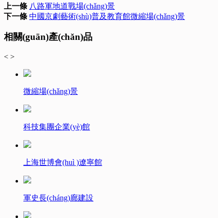
上一條
八路軍地道戰場(chǎng)景
下一條
中國京劇藝術(shù)普及教育館微縮場(chǎng)景
相關(guān)產(chǎn)品
<
>
微縮場(chǎng)景
科技集團企業(yè)館
上海世博會(huì )遼寧館
軍史長(cháng)廊建設