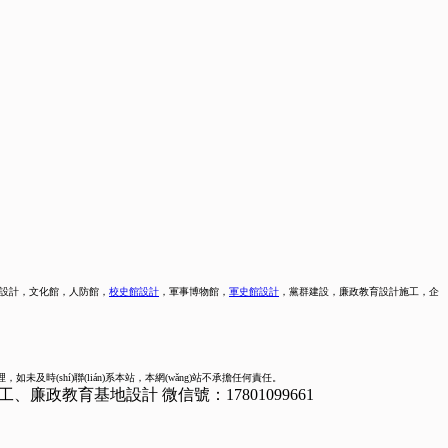
計，文化館，人防館，
校史館設計
，
軍事博物館，
軍史館設計
，
黨群建設，廉政教育設計施工，
企
，如未及時(shí)聯(lián)系本站，本網(wǎng)站不承擔任何責任。
微信號：
17801099661