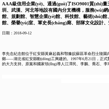
AAA級信用企業(yè)、通過(guò)了ISO9001質(zhì
圳、武漢、河北等地設有國內分支機構，服務(wù)網(w
館、規劃館、智慧企業(yè)館、科技館、藝術(shù)館、
館、榮譽(yù)室、軍史長(cháng)廊、部隊文化設
日期：2018-09-12
李先念紀念館位于紅安縣黃麻起義和鄂豫皖蘇區革命烈士陵園內稞子山上
鄉——湖北省紅安縣動(dòng)工興建的。1997年6月21日，正式對外
的大力支持。原黨和國家領(lǐng)導人江澤民、李鵬、喬石、李
博物館展覽展示工程
李先念紀念館位于紅安縣黃麻起義和鄂豫皖蘇區革命烈士陵園內稞子山上，與董必武紀念館成對稱(chēng)
該館的建設，得到中央、湖北省委、省政