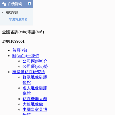
在线咨询
在线客服
华夏博展集团
全國咨詢(xún)電話(huà)
17801099661
首頁(yè)
關(guān)于我們
公司簡(jiǎn)介
公司優(yōu)勢
硅膠像仿真研究所
群眾蠟像硅膠
像館
名人蠟像硅膠
像館
仿真機器人館
大連蠟像館
中國皇家菜博
物館