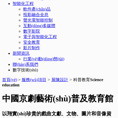
智能化工程
軟件產(chǎn)品
投影融合全息
聲光電智能控制
互動(dòng)多媒體
數字影院
電子與智能化工程
安全教育
影片制作
新聞資訊
行業(yè)動(dòng)態(tài)
聯(lián)系我們
數字技術(shù)
首頁(yè)
>
服務(wù)項目
>
展陳設計
>
科普教育
Science
education
中國京劇藝術(shù)普及教育館
以翔實(shí)珍貴的戲曲文獻、文物、圖片和音像資