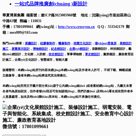
一站式品牌推廣創(chuàng )新設計
華夏博展集團 備案號：
遼ICP備2023005960號
地址：沈陽(yáng)市皇姑區崇山
中路63號 郵編：110031
手機：17801099661 網(wǎng)址：
http://www.crossyou.cn
Q Q : 553542179 郵
箱：mex009@163.com
熱門(mén)搜索：
展廳設計
，
硅膠像制作
，
蠟像制作
，
校園文化設計
，
場(chǎng)景復原
，
展館設計
施工
，
展覽展示設計
，
博物館設計
，
紀念館設計
，
企業(yè)館設計
，
規劃館設計，科技館設計，藝
術(shù)館設計，文化館，人防館，
校史館設計
，
軍事博物館，
軍史館設計
，
黨群建設，廉政教育設
計施工，
企業(yè)文化設計，智慧城市，智能大廈
版權聲明：本網(wǎng)站所刊內容未經(jīng)本網(wǎng)站及作者本人許可， 不得下載、轉載或建
立鏡像等，違者本網(wǎng)站將追究其法律責任。
本網(wǎng)站所用文字圖片部分來(lái)源于公共網(wǎng)絡(luò )或者素材網(wǎng)站，凡圖文未署
名者均為原始狀況，但作者發(fā)現后可告知認領(lǐng)，我們仍會(huì )及時(shí)署名或依照作者本
人意愿處理，如未及時(shí)聯(lián)系本站，本網(wǎng)站不承擔任何責任。
+
微信號：
17801099661