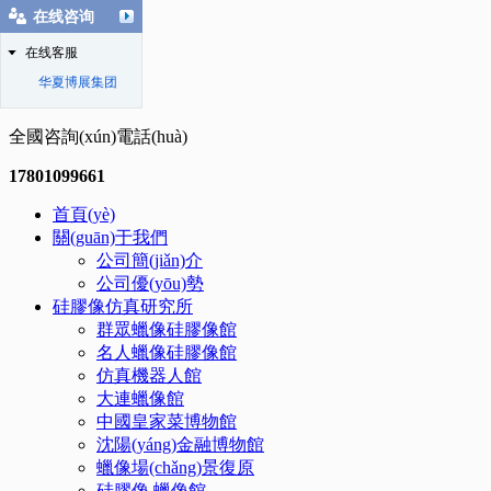
在线咨询
在线客服
华夏博展集团
全國咨詢(xún)電話(huà)
17801099661
首頁(yè)
關(guān)于我們
公司簡(jiǎn)介
公司優(yōu)勢
硅膠像仿真研究所
群眾蠟像硅膠像館
名人蠟像硅膠像館
仿真機器人館
大連蠟像館
中國皇家菜博物館
沈陽(yáng)金融博物館
蠟像場(chǎng)景復原
硅膠像.蠟像館