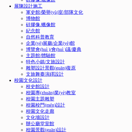
展陳設計施工
軍史館/榮譽(yù)室/部隊文化
博物館
硅膠像.蠟像館
紀念館
自然科普教育
企業(yè)展廳/企業(yè)館
博覽會(huì )/會(huì )議/慶典
主題館/體驗館
特色小鎮/文旅設計
雕塑設計景觀(guān)復原
文旅舞臺演繹設計
校園文化設計
校史館設計
校園專(zhuān)業(yè)教室
校園主題雕塑
校園校門(mén)設計
校園文化走廊
文化墻設計
辦公廳堂室館
校園景觀(guān)設計