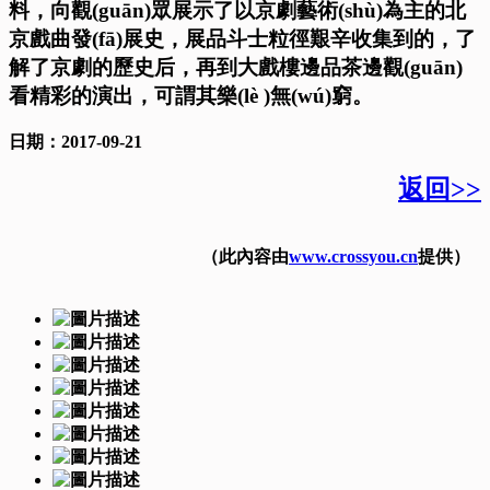
料，向觀(guān)眾展示了以京劇藝術(shù)為主的北
京戲曲發(fā)展史，展品斗士粒徑艱辛收集到的，了
解了京劇的歷史后，再到大戲樓邊品茶邊觀(guān)
看精彩的演出，可謂其樂(lè )無(wú)窮。
日期：2017-09-21
返回>>
（此內容由
www.crossyou.cn
提供）