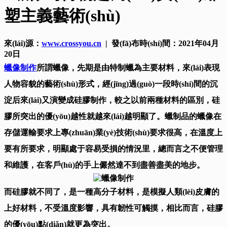
塑主義藝術(shù)
來(lái)源：
www.crossyou.cn
| 發(fā)布時(shí)間：2021年04月
20日
蠟像制作
所謂蠟像，先期是由特制蠟為主要材料，來(lái)表現
人物容貌的藝術(shù)形式，經(jīng)過(guò)一段時(shí)間的沉
淀后來(lái)又演變成硅膠制作，較之以前兩種材料的區別，硅
膠所突出的優(yōu)越性就越來(lái)越明顯了。蠟制品的蠟像在
存儲運輸要求上專(zhuān)業(yè)技術(shù)要求很高，在溫度上
要有所要求，明顯處于容易受損的情況里，總而言之不便管理
和維護，在客戶(hù)的手上儼然達不到盡善盡美的地步。
而硅膠就不同了，是一種高分子材料，是模擬人類(lèi)皮膚的
上好材料，不受溫度影響，具有韌性可觸摸，相比而言，硅膠
的優(yōu)點(diǎn)就更為突出。