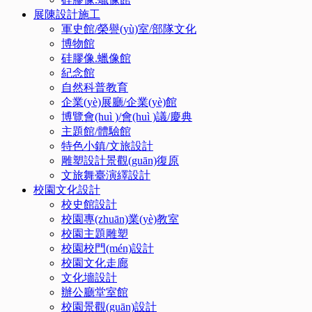
展陳設計施工
軍史館/榮譽(yù)室/部隊文化
博物館
硅膠像.蠟像館
紀念館
自然科普教育
企業(yè)展廳/企業(yè)館
博覽會(huì )/會(huì )議/慶典
主題館/體驗館
特色小鎮/文旅設計
雕塑設計景觀(guān)復原
文旅舞臺演繹設計
校園文化設計
校史館設計
校園專(zhuān)業(yè)教室
校園主題雕塑
校園校門(mén)設計
校園文化走廊
文化墻設計
辦公廳堂室館
校園景觀(guān)設計