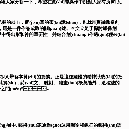
大家分析一下，希望在實(shí)際操作中能對大家有所幫助。
，簡(jiǎn)單的來(lái)說(shuō)，也就是貫徹蠟像創
握上，這是一件作品成敗的關(guān)鍵。本文立足于探討蠟像創
出形和神的重要性，并結合創(chuàng )作過(guò)程來(lái)
，卻又帶有本質(zhì)的意義。正是這種總體的精神狀態(tài)的把
實(shí)，詩(shī)文、 雕刻、 繪畫(huà)概莫能外，這種總的
 “眾妙之門(mén)”。
ng)域中, 藝術(shù)家通過(guò)運用隱喻和象征的藝術(shù)語