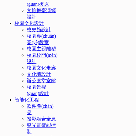
(guān)復原
文旅舞臺演繹
設計
校園文化設計
校史館設計
校園專(zhuān)
業(yè)教室
校園主題雕塑
校園校門(mén)
設計
校園文化走廊
文化墻設計
辦公廳堂室館
校園景觀
(guān)設計
智能化工程
軟件產(chǎn)
品
投影融合全息
聲光電智能控
制