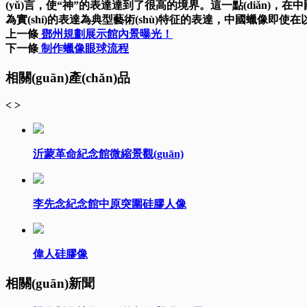
(yǔ)言，使“神”的表達達到了很高的境界。這一點(diǎn)
為實(shí)的表達為典型藝術(shù)特征的表達，中國蠟像即使在以
上一條
鄧州規劃展示館內景曝光！
下一條
制作蠟像眼球流程
相關(guān)產(chǎn)品
<
>
沂蒙革命紀念館微縮景觀(guān)
李先念紀念館中原突圍硅膠人像
偉人硅膠像
相關(guān)新聞