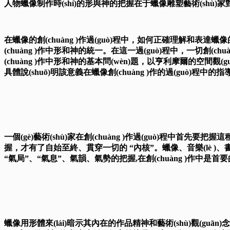
人物蠟像制作時(shí)的形與神的把握在于蠟像雕塑藝術(shù)家對人物
在蠟像的創(chuàng )作過(guò)程中，如何正確理解和表達蠟像的空間
(chuàng )作中形和神的統一。在這一過(guò)程中，一
(chuàng )作中形和神的基本問(wèn)題，以亨利摩爾的空間觀(guā
具體說(shuō)明該意義在蠟像創(chuàng )作的過(guò)程中的指導作用
一個(gè)藝術(shù)家在創(chuàng )作過(guò)程中首先要把握
握，才有了自始至終、貫穿一切的 “內核”。蠟像、音樂(lè )
“氣局”、“氣息”、氣韻、氣勢的把握,在創(chuàng )作
蠟像用形體來(lái)暗示其內在的作品精神和藝術(shù)觀(guān)念, 