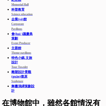
Memorial Hall
科普教育
Science education
企業(yè)館
Corporate
Pavilions
會(huì )議慶典
策劃
Event Producer
主題館
Theme pavilions
特色小鎮.文旅
設計
Tour Townlet
雕塑設計景觀
(guān)復原
Sculpture
舞臺演繹策劃設
計
在博物館中，雖然各館情況有