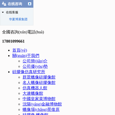
在线咨询
在线客服
华夏博展集团
全國咨詢(xún)電話(huà)
17801099661
首頁(yè)
關(guān)于我們
公司簡(jiǎn)介
公司優(yōu)勢
硅膠像仿真研究所
群眾蠟像硅膠像館
名人蠟像硅膠像館
仿真機器人館
大連蠟像館
中國皇家菜博物館
沈陽(yáng)金融博物館
蠟像場(chǎng)景復原
硅膠像.蠟像館