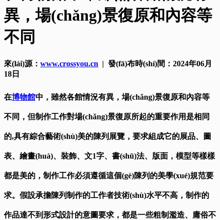
異，場(chǎng)景復原和內容等
不同
來(lái)源：
www.crossyou.cn
| 發(fā)布時(shí)間：2024年06月
18日
在
博物館
中，雖然各館情況有異，場(chǎng)景復原和內容等
不同，但制作工作對場(chǎng)景復原所起的重要作用是相同
的,具有綜合藝術(shù)美的陳列展覽，要求組成它的展品、圖
表、繪畫(huà)、裝飾、文1字、書(shū)法、版面，模型等樣樣
都是美的，制作工作必須遵循這個(gè)陳列的美學(xué)規范要
求。假設承擔陳列制作的工作者技術(shù)水平不高，制作的
作品達不到形式設計的意圖要求，都是一些粗制濫造、庸俗不