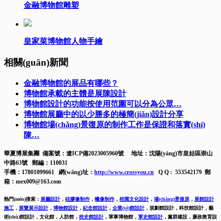
金融博物館雕塑
皇家菜博物館人物手繪
相關(guān)新聞
金融博物館的展品有哪些？
博物館承載的主體是展陳設計
博物館設計的功能按使用范圍可以分為公眾…
博物館展廳中的以少勝多的極簡(jiǎn)設計分享
博物館場(chǎng)景復原的制作工作是保證和落實(shí)
陳…
華夏博展集團 備案號：
遼ICP備2023005960號
地址：沈陽(yáng)市皇姑區崇山
中路63號 郵編：110031
手機：17801099661 網(wǎng)址：
http://www.crossyou.cn
Q Q : 553542179 郵
箱：mex009@163.com
熱門(mén)搜索：
展廳設計
，
硅膠像制作
，
蠟像制作
，
校園文化設計
，
場(chǎng)景復原
，
展館設計
施工
，
展覽展示設計
，
博物館設計
，
紀念館設計
，
企業(yè)館設計
，
規劃館設計，科技館設計，藝
術(shù)館設計，文化館，人防館，
校史館設計
，
軍事博物館，
軍史館設計
，
黨群建設，廉政教育設