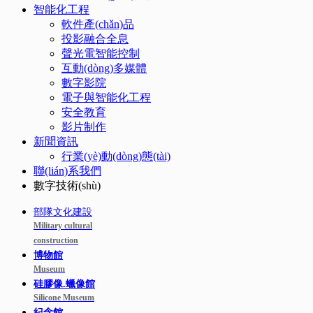
智能化工程
軟件產(chǎn)品
投影融合全息
聲光電智能控制
互動(dòng)多媒體
數字影院
電子與智能化工程
安全教育
影片制作
新聞資訊
行業(yè)動(dòng)態(tài)
聯(lián)系我們
數字技術(shù)
部隊文化建設
Military cultural
construction
博物館
Museum
硅膠像.蠟像館
Silicone Museum
紀念館