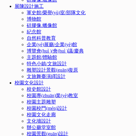
展陳設計施工
軍史館/榮譽(yù)室/部隊文化
博物館
硅膠像.蠟像館
紀念館
自然科普教育
企業(yè)展廳/企業(yè)館
博覽會(huì )/會(huì )議/慶典
主題館/體驗館
特色小鎮/文旅設計
雕塑設計景觀(guān)復原
文旅舞臺演繹設計
校園文化設計
校史館設計
校園專(zhuān)業(yè)教室
校園主題雕塑
校園校門(mén)設計
校園文化走廊
文化墻設計
辦公廳堂室館
校園景觀(guān)設計