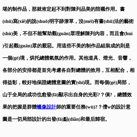
堪的制作品，那就肯定起不到對陳列品美的陪襯作用。書
(shū)寫(xiě)的說(shuō)明字跡潦草，沒(méi)有書(shū)法的藝術
(shù)美，不但不能幫助觀(guān)眾理解陳列內容，而且會(huì
)引起觀(guān)眾的厭惡。用這些不美的制作品組裝成的則是
一個(gè)境，烘托總體氣氛的作用。其他道具、燈光、音響，
各部分的安排都是首先考慮各自對總體的效用，互相配合，相
得益彰，較好地保證總體意圖的實(shí)現。而每個(gè)局部，
山于全局的成功也愈發(fā)顯示出自身的光彩?？傊?，總體效
果的把握是群體
蠟像設計
師的重要任務(wù)?？傮w的設計意
圖是一切局部設計的出發(fā)點(diǎn)和最后歸宿。